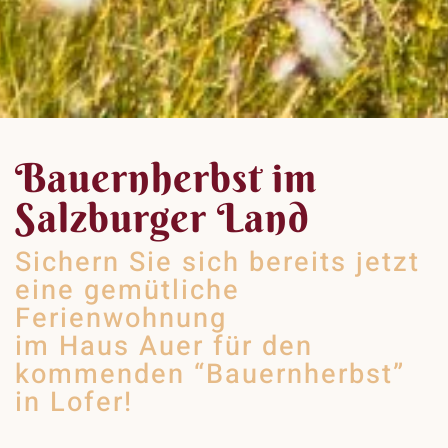
Bauernherbst im
Salzburger Land
Sichern Sie sich bereits jetzt
eine gemütliche
Ferienwohnung
im Haus Auer für den
kommenden “Bauernherbst”
in Lofer!