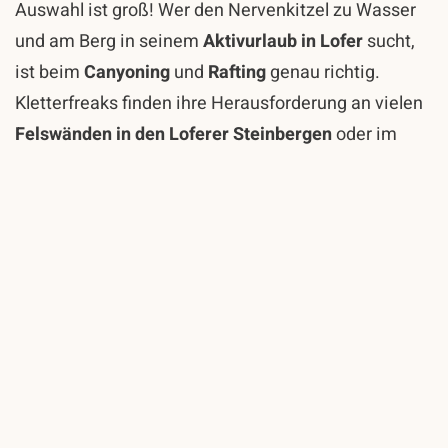
Auswahl ist groß! Wer den Nervenkitzel zu Wasser
und am Berg in seinem
Aktivurlaub in Lofer
sucht,
ist beim
Canyoning
und
Rafting
genau richtig.
Kletterfreaks finden ihre Herausforderung an vielen
Felswänden in den Loferer Steinbergen
oder im
nahe gelegenen
Klettergarten Weißbach
.
Wer gern schwimmt, plantscht und das kühle Nass
genießen möchte, findet zusätzlich zu unserem
Hallenbad
im nur 50 Meter entfernten
Steinbergbad
Abwechslung und Spaß! Für alle Romantiker ist das
Naturbadegebiet Vorderkaser
genau richtig.
Nützen Sie in Ihrem
Sommerurlaub in Lofer
die
vielen Vorteile der
Salzburger Saalachtal Card
, die