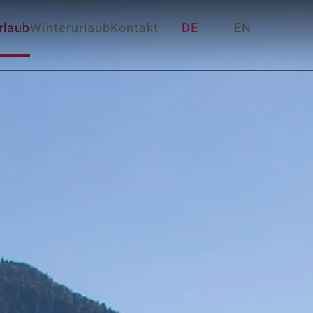
laub
Winterurlaub
Kontakt
DE
EN