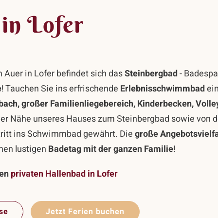
in Lofer
Auer in Lofer befindet sich das
Steinbergbad
- Badespaß
e
! Tauchen Sie ins erfrischende
Erlebnisschwimmbad
ein
ch, großer Familienliegebereich, Kinderbecken, Volley
er Nähe unseres Hauses zum Steinbergbad sowie von 
ntritt ins Schwimmbad gewährt. Die
große Angebotsvielfa
inen lustigen
Badetag mit der ganzen Familie
!
nen
privaten Hallenbad in Lofer
se
Jetzt Ferien buchen